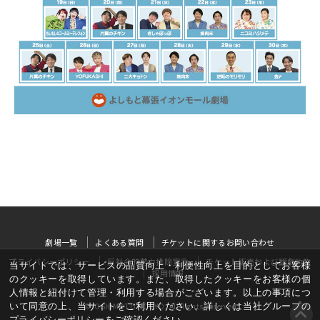
劇場一覧
よくある質問
チケットに関するお問い合わせ
プライバシーポリシー
反社会的勢力排除宣言
チケット販売および観劇約款
当サイトでは、サービスの品質向上・利便性向上を目的としてお客様
採用情報
のクッキーを取得しています。また、取得したクッキーをお客様の個
人情報と紐付けて管理・利用する場合がございます。以上の事項につ
いて同意の上、当サイトをご利用ください。詳しくは当社グループの
©YOSHIMOTO KOGYO, All Rights Reserved
プライバシーポリシー
をご確認ください。